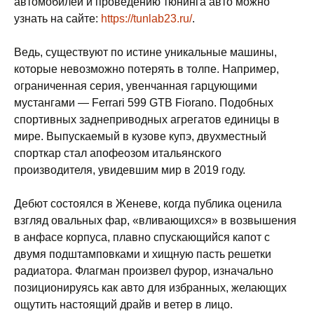
автомобилей и проведению тюнинга авто можно
узнать на сайте:
https://tunlab23.ru/
.
Ведь, существуют по истине уникальные машины,
которые невозможно потерять в толпе. Например,
ограниченная серия, увенчанная гарцующими
мустангами — Ferrari 599 GTB Fiorano. Подобных
спортивных заднеприводных агрегатов единицы в
мире. Выпускаемый в кузове купэ, двухместный
спорткар стал апофеозом итальянского
производителя, увидевшим мир в 2019 году.
Дебют состоялся в Женеве, когда публика оценила
взгляд овальных фар, «вливающихся» в возвышения
в анфасе корпуса, плавно спускающийся капот с
двумя подштамповками и хищную пасть решетки
радиатора. Флагман произвел фурор, изначально
позиционируясь как авто для избранных, желающих
ощутить настоящий драйв и ветер в лицо.