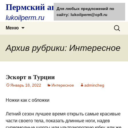
Пермский автолюбитель
Для любых предложений по
сайту: lukoilperm@cp9.ru
lukoilperm.ru
Перейти
Найти:
Меню
к
содержимому
Архив рубрики: Интересное
Эскорт в Турции
Январь 18, 2022
Интересное
admincheg
Ножки как с обложки
Летний сезон лучшее время открыть самые красивые
части своего тела, показать длинные ноги, надев
супермодные шорты или ультракороткую юбку, или же