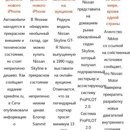
Nissan
нового
нового
на
мире,
представила
iPhone
iPhone
аукционе
кроме
на
одной
Автомобили
В Японии
Редкую
домашнем
страны
находятся в
обнаружен
модель
рынке
Агентство
прекрасном
необычный
Nissan
обновлённый
Nikkei
внешнем и
склад, где
Skyline GT-
седан
со ссылкой
техническом
можно
R Nismo,
Skyline,
на собственные
состоянии,
купить
выпущенную
который
источники
но стоят
Nissan
в 1990 году,
получил
сообщает,
неприлично
Skyline в
выставили
подправленный
что Nissan
дешево. Как
прекрасном
на онлайн-
экстерьер и
Motor
сообщает
состоянии
аукционе.
ассистирующую
намерена
издание
по
Отмечается,
систему
прекратить
speedme.ru,
неприлично
что за
ProPILOT
разработку
в Сети
низким
легендарный
2.0.
новых
опубликовали
ценам.
спорткар
Система
двигателей
информацию
Блогер
просят
ProPILOT
внутреннего
о
Sammit
минимум 13
2.0
сгорания,