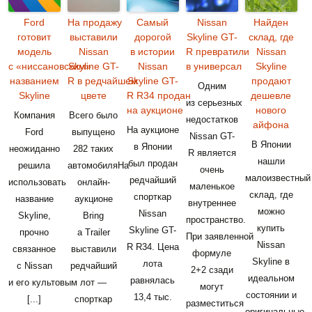
Ford
На продажу
Самый
Nissan
Найден
готовит
выставили
дорогой
Skyline GT-
склад, где
модель
Nissan
в истории
R превратили
Nissan
с «ниссановским»
Skyline GT-
Nissan
в универсал
Skyline
названием
R в редчайшем
Skyline GT-
продают
Одним
Skyline
цвете
R R34 продан
дешевле
из серьезных
на аукционе
нового
Компания
Всего было
недостатков
айфона
На аукционе
Ford
выпущено
Nissan GT-
В Японии
в Японии
неожиданно
282 таких
R является
нашли
был продан
решила
автомобиляНа
очень
малоизвестный
редчайший
использовать
онлайн-
маленькое
склад, где
спорткар
название
аукционе
внутреннее
можно
Nissan
Skyline,
Bring
пространство.
купить
Skyline GT-
прочно
a Trailer
При заявленной
Nissan
R R34. Цена
связанное
выставили
формуле
Skyline в
лота
с Nissan
редчайший
2+2 сзади
идеальном
равнялась
и его культовым
лот —
могут
состоянии и
13,4 тыс.
[...]
спорткар
разместиться
оригинальные