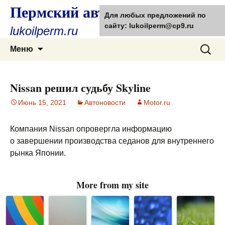
Пермский автолюбитель
Для любых предложений по
сайту: lukoilperm@cp9.ru
lukoilperm.ru
Перейти
Найти:
Меню
к
содержимому
Nissan решил судьбу Skyline
Июнь 15, 2021
Автоновости
Motor.ru
Компания Nissan опровергла информацию
о завершении производства седанов для внутреннего
рынка Японии.
More from my site