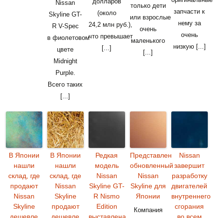
долларов
Nissan
только дети
запчасти к
(около
Skyline GT-
или взрослые
нему за
24,2 млн руб.),
R V-Spec
очень
очень
что превышает
в фиолетовом
маленького
низкую [...]
[...]
цвете
[...]
Midnight
Purple.
Всего таких
[...]
В Японии
В Японии
Редкая
Представлен
Nissan
нашли
нашли
модель
обновленный
завершит
склад, где
склад, где
Nissan
Nissan
разработку
продают
Nissan
Skyline GT-
Skyline для
двигателей
Nissan
Skyline
R Nismo
Японии
внутреннего
Skyline
продают
Edition
сгорания
Компания
дешевле
дешевле
выставлена
во всем