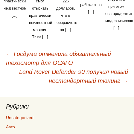
практически
смог
226
работает на
при этом
неизвестном
отыскать
долларов,
[...]
она продолжит
[...]
практически
что в
модернизирова
неизвестный
перерасчете
[...]
магазин
на [...]
Trust [...]
←
Госдума отменила обязательный
Навигация
техосмотр для ОСАГО
по
Land Rover Defender 90 получил новый
записям
нестандартный тюнинг
→
Рубрики
Uncategorized
Авто