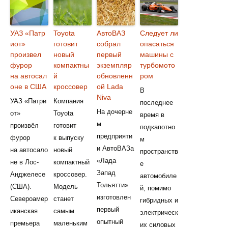
УАЗ «Патр
Toyota
АвтоВАЗ
Следует ли
иот»
готовит
собрал
опасаться
произвел
новый
первый
машины с
фурор
компактны
экземпляр
турбомото
на автосал
й
обновленн
ром
оне в США
кроссовер
ой Lada
В
Niva
УАЗ «Патри
Компания
последнее
На дочерне
от»
Toyota
время в
м
произвёл
готовит
подкапотно
предприяти
фурор
к выпуску
м
и АвтоВАЗа
на автосало
новый
пространств
«Лада
не в Лос-
компактный
е
Запад
Анджелесе
кроссовер.
автомобиле
Тольятти»
(США).
Модель
й, помимо
изготовлен
Североамер
станет
гибридных и
первый
иканская
самым
электрическ
опытный
премьера
маленьким
их силовых