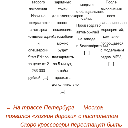
второго
зарядных
После
модели
поколения.
точек
выполнения
с официального
Новинка
для электрокаров
всех
сайта.
предлагается
нового
запланированн
Производство
в четырех
поколения.
мероприятий,
автомобилей
комплектациях
Автомобили
компания
на заводе
и
можно
попрощается
в Великобритании
спецверсии
будет
с модельным
[...]
Start Edition
подзарядить
рядом MPV,
по цене от 2
за 5 минут,
[...]
253 000
чтобы
рублей. [...]
проехать
дополнительно
[...]
←
На трассе Петербург — Москва
Навигация
появился «хозяин дороги» с пистолетом
по
Скоро кроссоверы перестанут быть