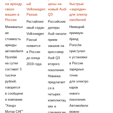
на аренду
ый
цены на
быстрые
своих
Volkswagen
новый Audi
«зарядки»
машин в
Passat
Q3
для электр
России
омобилей
Рестайлинг
Российские
Минимальн
Немецкий
овый седан
дилеры
ая
премиум-
Volkswagen
Audi начали
стоимость
бренд
Passat
прием
аренды
Porsche
появится
заказов на
автомобиля
приступил
в России
кроссовер
Hyundai
к установке
до конца
Audi Q3
на сутки
в России
2019 года.
второго
составит 3
зарядных
поколения.
тысячи
точек
Новинка
рублей,
для электро
предлагает
говорится
каров
ся в
в сообщени
нового
четырех
и компании.
поколения.
комплектац
"Хендэ
Автомобили
иях и
Мотор СНГ"
можно
спецверсии