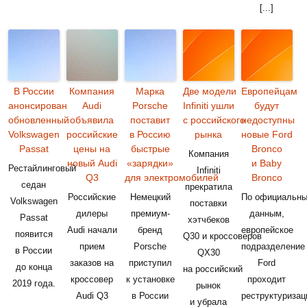
[...]
В России
Компания
Марка
Две модели
Европейцам
анонсирован
Audi
Porsche
Infiniti ушли
будут
обновленный
объявила
поставит
с российского
недоступны
Volkswagen
российские
в Россию
рынка
новые Ford
Passat
цены на
быстрые
Bronco
Компания
новый Audi
«зарядки»
и Baby
Рестайлинговый
Infiniti
Q3
для электромобилей
Bronco
седан
прекратила
Российские
Немецкий
По официальн
Volkswagen
поставки
дилеры
премиум-
данным,
Passat
хэтчбеков
Audi начали
бренд
европейское
появится
Q30 и кроссоверов
прием
Porsche
подразделение
в России
QX30
заказов на
приступил
Ford
до конца
на российский
кроссовер
к установке
проходит
2019 года.
рынок
Audi Q3
в России
реструктуризац
и убрала