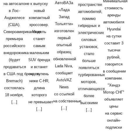
Минимальная
АвтоВАЗа
на автосалоне
к выпуску
пространстве
стоимость
«Лада
в Лос-
новый
автомобилей,
аренды
Запад
Анджелесе
компактный
помимо
автомобиля
Тольятти»
(США).
кроссовер.
гибридных и
Hyundai
изготовлен
Североамериканская
Модель
электрических
на сутки
первый
премьера
станет
силовых
составит 3
опытный
российского
самым
установок,
тысячи
образец
внедорожника
маленьким
стало
рублей,
обновленной
(будет
SUV бренда
больше
говорится
Lada Niva,
продаваться
и встанет
появляться
в сообщении
сообщает
в США под брендом
на ступень
турбированных
компании.
AvtoVAZ
Bremach)
ниже C-HR,
моторов,
"Хендэ
News
состоялась
длина
отличающихся
Мотор СНГ"
со ссылкой
18 ноября,
которого
более
объявляет
на собственные
[...]
не превышает
высокими
цены
[...]
[...]
[...]
на сервис
онлайн-
подписки