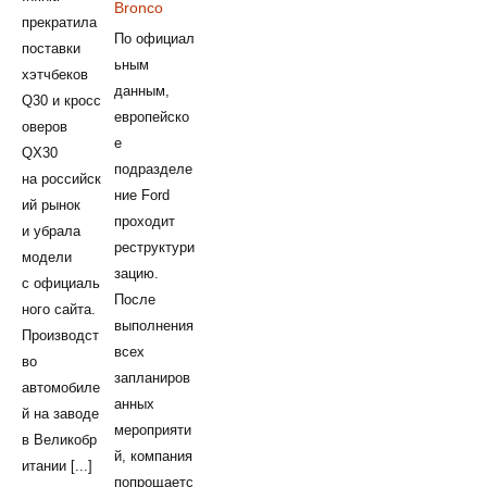
Bronco
прекратила
По официал
поставки
ьным
хэтчбеков
данным,
Q30 и кросс
европейско
оверов
е
QX30
подразделе
на российск
ние Ford
ий рынок
проходит
и убрала
реструктури
модели
зацию.
с официаль
После
ного сайта.
выполнения
Производст
всех
во
запланиров
автомобиле
анных
й на заводе
мероприяти
в Великобр
й, компания
итании [...]
попрощаетс