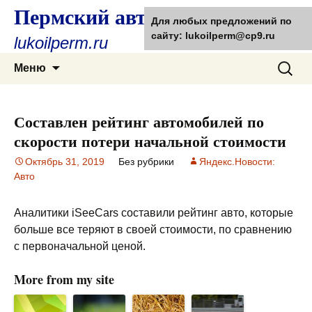
Пермский автолюбитель
Для любых предложений по
сайту: lukoilperm@cp9.ru
lukoilperm.ru
Перейти
Найти:
Меню
к
содержимому
Составлен рейтинг автомобилей по
скорости потери начальной стоимости
Октябрь 31, 2019
Без рубрики
Яндекс.Новости:
Авто
Аналитики iSeeCars составили рейтинг авто, которые
больше все теряют в своей стоимости, по сравнению
с первоначальной ценой.
More from my site