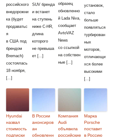
образец
российского
SUV бренда
установок,
обновленно
внедорожни
и встанет
стало
й Lada Niva,
ка (будет
на ступень
больше
сообщает
продаватьс
ниже C-HR,
появляться
AvtoVAZ
я
длина
турбирован
News
в США под
которого
ных
со ссылкой
брендом
не превыша
моторов,
на собствен
Bremach)
ет [...]
отличающи
ные [...]
состоялась
хся более
18 ноября,
высокими
[...]
[...]
Hyundai
В России
Компания
Марка
назвал
анонсиров
Audi
Porsche
стоимость
ан
объявила
поставит
подписки
обновленн
российские
в Россию