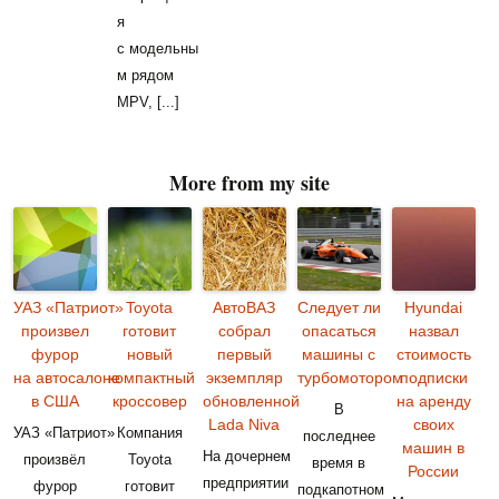
я
с модельны
м рядом
MPV, [...]
More from my site
УАЗ «Патриот»
Toyota
АвтоВАЗ
Следует ли
Hyundai
произвел
готовит
собрал
опасаться
назвал
фурор
новый
первый
машины с
стоимость
на автосалоне
компактный
экземпляр
турбомотором
подписки
в США
кроссовер
обновленной
на аренду
В
Lada Niva
своих
УАЗ «Патриот»
Компания
последнее
машин в
На дочернем
произвёл
Toyota
время в
России
предприятии
фурор
готовит
подкапотном