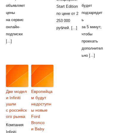
объявляет
будет
Start Edition
цены
подзарядит
по цене от 2
на сервис
ь
253 000
онлайн-
за 5 минут,
рублей. [...]
подписки
чтобы
[...]
проехать
дополнител
ьно [...]
Две модел
Европейца
и Infiniti
м будут
ушли
недоступн
с российск
ы новые
ого рынка
Ford
Bronco
Компания
и Baby
Infiniti