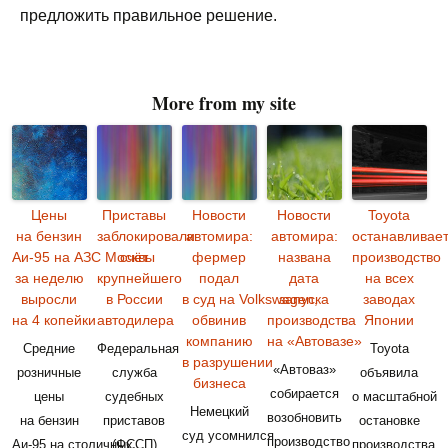
предложить правильное решение.
More from my site
Цены
Приставы
Новости
Новости
Toyota
на бензин
заблокировали
автомира:
автомира:
останавливае
Аи-95 на АЗС Москвы
счёт
фермер
названа
производство
за неделю
крупнейшего
подал
дата
на всех
выросли
в России
в суд на Volkswagen,
запуска
заводах
на 4 копейки
автодилера
обвинив
производства
Японии
компанию
на «Автовазе»
Средние
Федеральная
Toyota
в разрушении
«Автоваз»
розничные
служба
объявила
бизнеса
собирается
цены
судебных
о масштабной
Немецкий
возобновить
на бензин
приставов
остановке
суд усомнился
производство
Аи-95 на столичных
(ФССП)
производства