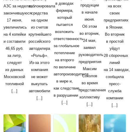
в доводах
продукции
АЗС за неделю,
заблокировала
на всех
фермера,
в начале
закончившуюся
средства
своих
который
июня.
17 июня,
на одном
предприятиях
пытается
Об этом
увеличились
из счетов
в Японии.
возложить
во вторник,
на 4 копейки
крупнейшего
Во вторник
ответственность
24 мая,
и составили
российского
в простой
за глобальное
заявил
46,65 руб.
автодилера
уйдут
потепление
руководитель
за литр,
«Рольф».
28 сборочных
на второго
предприятия
следует
Из-за этого
линий
по величине
Максим
из данных
компания
на 14 заводах,
автопроизводителя
Соколов
Московской
не может
сообщила
в мире и,
во время
топливной
выкупать
пресс-
как следствие,
представления
[...]
автомобили
служба
в разрушении
коллективу
[...]
компании
[...]
[...]
[...]