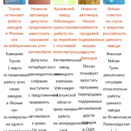
Toyota
Новости
Калужский
Новости
Nokian
остановит
автомира:
завод
автомира:
ответил
работу
депутаты
Volkswagen
Nissan
на слухи
заводов
предложили
приостановил
займется
о закрытии
в Японии
ужесточить
работу из-
продажей
российского
«из-
наказание
за перебоев
подержанных
шинного
за кибератаки»
за угон
с поставкой
машин
завода
автомобиля
комплектующих
других
Компания
Финская
брендов
Депутаты
Автомобильный
Toyota
Nokian
Nissan
петербургского
завод
1 марта
Tyres
планирует
законодательного
немецкого
останавливает
разъяснила
запустить
собрания
компании
работу всех
ситуацию
программу
выступили
Volkswagen
своих
относительно
перепродажи
с предложением
в Калужской
заводов
работы
подержанных
приравнять
области
в Японии
шинного
автомобилей
угон
приостановил
«из-
завода
других
автомобиля
работу
за кибератак»
во Всеволожске
брендов
к краже.
на неопределенный
на одного
Ленинградская
в США.
Об этом
срок.