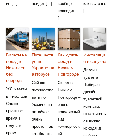
ия [...]
пойдет [...]
вообще
как в стране
приводит
[...]
[...]
Билеты на
Путешеств
Как купить
Инсталяци
поезд в
уя по
склад в
я в санузле
Николаев
Украине на
Нижнем
Дизайн
без
автобусе
Новгороде
туалета
очереди
Сейчас
Склад в
Выбирая
ЖД билеты
путешество
Нижнем
дизайн
в Николаев
вать по
Новгороде –
туалетной
Самое
Украине на
очень
комнаты,
приятное
автобусе
популярный
отталкивать
время в
очень
вид
ся нужно
году, это
просто. Так
коммерческ
исходя из
время
как билеты
ой
выбора