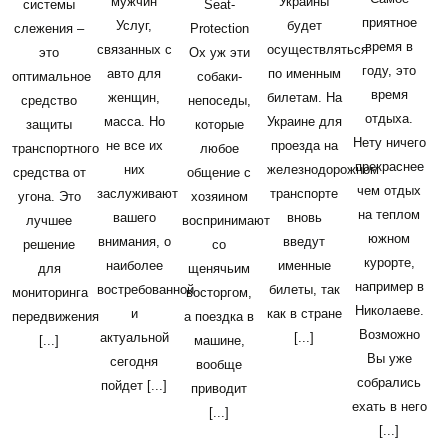
мужчин
Украины
системы
Seat-
приятное
Услуг,
будет
слежения –
Protection
время в
связанных с
осуществляться
это
Ох уж эти
году, это
авто для
по именным
оптимальное
собаки-
время
женщин,
билетам. На
средство
непоседы,
отдыха.
масса. Но
Украине для
защиты
которые
Нету ничего
не все их
проезда на
транспортного
любое
прекраснее
них
железнодорожном
средства от
общение с
чем отдых
заслуживают
транспорте
угона. Это
хозяином
на теплом
вашего
вновь
лучшее
воспринимают
южном
внимания, о
введут
решение
со
курорте,
наиболее
именные
для
щенячьим
например в
востребованной
билеты, так
мониторинга
восторгом,
Николаеве.
и
как в стране
передвижения
а поездка в
Возможно
актуальной
[...]
[...]
машине,
Вы уже
сегодня
вообще
собрались
пойдет [...]
приводит
ехать в него
[...]
[...]