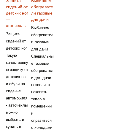
Защита
Выбираем
сидений от
обогревате
детских ног
ли газовые
—
для дачи
авточехлы
Выбираем
Защита
обогревател
сидений от
и газовые
детских ног
для дачи
Такую
Специальны
качественну
е газовые
ю защиту от
обогревател
детских ног
и для дачи
и обуви на
позволяют
сиденье
накопить
автомобиля
тепло в
- авточехлы
помещении
можно
и
выбрать и
справиться
купить в
с холодами