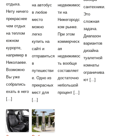
отдыха.
на автобус
недвижимос
сантехники.
Нету ничего
в любое
ти на
Это
прекраснее
место
Нижегородс
сложная
чем отдых
можно
ком рынке.
задача.
на теплом
легко
При этом
Диапазон
южном
купить на
коммерческ
вариантов
курорте,
сайті и
ая
дизайна
например в
отправиться
недвижимос
туалетной
Николаеве.
в
ть вообще
комнаты
Возможно
путешестви
составляет
ограничива
Вы уже
е. Одно из
достаточно
ют [...]
собрались
прекрасных
небольшой
ехать в него
мест для
процент [...]
[...]
[...]