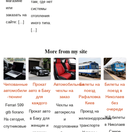
магазине
там, где нет
или
системы
заказать на
отопления
сайте: [...]
иного типа.
[...]
More from my site
Чипованные
Прокат
Автомобильные
Билеты на
Билеты на
автомобили
авто в Баку
чехлы на
поезд
поезд в
-тюнинг
для
заказ
Рафаловка
Николаев
каждого
Киев
без
Ferrari 599
Чехлы на
очереди
Прокат авто
Проезд на
gtb fiorano
автокресла
ЖД билеты
в Баку для
железнодорожном
На сегодня,
и
в Николаев
женщин и
транспорте
спутниковые
подголовники
Самое