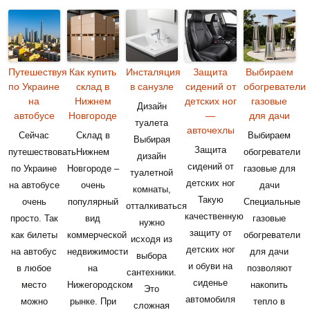
Путешествуя
Как купить
Инсталяция
Защита
Выбираем
по Украине
склад в
в санузле
сидений от
обогреватели
на
Нижнем
детских ног
газовые
Дизайн
автобусе
Новгороде
—
для дачи
туалета
авточехлы
Сейчас
Склад в
Выбираем
Выбирая
Защита
путешествовать
Нижнем
обогреватели
дизайн
сидений от
по Украине
Новгороде –
газовые для
туалетной
детских ног
на автобусе
очень
дачи
комнаты,
Такую
очень
популярный
Специальные
отталкиваться
качественную
просто. Так
вид
газовые
нужно
защиту от
как билеты
коммерческой
обогреватели
исходя из
детских ног
на автобус
недвижимости
для дачи
выбора
и обуви на
в любое
на
позволяют
сантехники.
сиденье
место
Нижегородском
накопить
Это
автомобиля
можно
рынке. При
тепло в
сложная