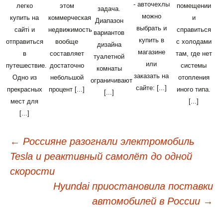
- авточехлы
легко
этом
помещении
задача.
можно
купить на
коммерческая
и
Диапазон
выбрать и
сайті и
недвижимость
справиться
вариантов
купить в
отправиться
вообще
с холодами
дизайна
магазине
в
составляет
там, где нет
туалетной
или
путешествие.
достаточно
системы
комнаты
заказать на
Одно из
небольшой
отопления
ограничивают
сайте: [...]
прекрасных
процент [...]
иного типа.
[...]
мест для
[...]
[...]
←
Россияне разогнали электромобиль
Навигация
Tesla и реактивный самолёт до одной
по
скорости
записям
Hyundai приостановила поставки
автомобилей в России
→