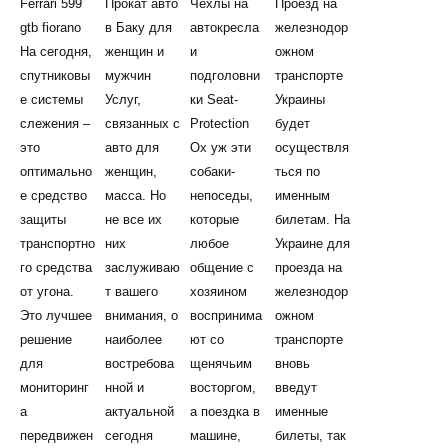
Ferrari 599
Прокат авто
Чехлы на
Проезд на
gtb fiorano
в Баку для
автокресла
железнодор
На сегодня,
женщин и
и
ожном
спутниковы
мужчин
подголовни
транспорте
е системы
Услуг,
ки Seat-
Украины
слежения –
связанных с
Protection
будет
это
авто для
Ох уж эти
осуществля
оптимально
женщин,
собаки-
ться по
е средство
масса. Но
непоседы,
именным
защиты
не все их
которые
билетам. На
транспортно
них
любое
Украине для
го средства
заслуживаю
общение с
проезда на
от угона.
т вашего
хозяином
железнодор
Это лучшее
внимания, о
воспринима
ожном
решение
наиболее
ют со
транспорте
для
востребова
щенячьим
вновь
мониторинг
нной и
восторгом,
введут
а
актуальной
а поездка в
именные
передвижен
сегодня
машине,
билеты, так