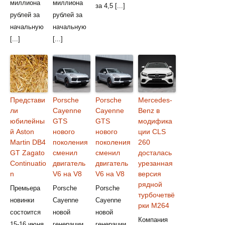
миллиона
миллиона
за 4,5 [...]
рублей за
рублей за
начальную
начальную
[...]
[...]
Представи
Porsche
Porsche
Mercedes-
ли
Cayenne
Cayenne
Benz в
юбилейны
GTS
GTS
модифика
й Aston
нового
нового
ции CLS
Martin DB4
поколения
поколения
260
GT Zagato
сменил
сменил
досталась
Continuatio
двигатель
двигатель
урезанная
n
V6 на V8
V6 на V8
версия
рядной
Премьера
Porsche
Porsche
турбочетвё
новинки
Cayenne
Cayenne
рки M264
состоится
новой
новой
Компания
15-16 июня
генерации
генерации