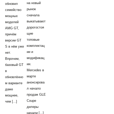
на новый
обновил
рынок
семейство
сначала
мощных
выкатывают
моделей
дорогостоя
AMG GT,
щие
причём
топовые
версии GT
комплектац
S в нём уже
ии и
нет.
модификац
Впрочем,
ии.
базовый GT
Mercedes в
в
марте
обновлённо
анонсирова
м варианте
л начало
даже
продаж GLE
мощнее,
Coupe
чем [...]
дилеры
начали [...]