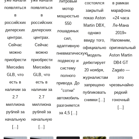
уже начали
уже начали
литровый
состоялся
в рамках
появляться
появляться
мотор
закрытый
марафона
в
в
мощностью
показ Aston
«24 часа
российских
российских
550
Martin DBX,
Ле-Мана
дилерских
дилерских
лошадиных
однако
2019»
центрах.
центрах.
сил,
ввиду того,
Напомним,
Сейчас
Сейчас
адаптивную
официально
оригинальный
можно
можно
пневматическую
модель
Aston Martin
приобрести
приобрести
подвеску и
дебютирует
DB4 GT
Mercedes
Mercedes
систему
20 ноября,
Zagato —
GLB, что
GLB, что
полного
журналистам
это
есть в
есть в
привода. До
запрещено
чрезвычайно
наличии за
наличии за
"сотни"
публиковать
редкий
2.7
2.7
автомобиль
снимки [...]
гоночный
миллиона
миллиона
разгоняется
[...]
рублей за
рублей за
за 4,5 [...]
начальную
начальную
[...]
[...]