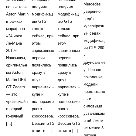
Mercedes
на выставке
получил
получил
уверенно
Aston Martin
модификац
модификац
ведёт
в рамках
ию GTS
ию GTS
купеобразн
марафона
только
только
ый седан
«24 часа
сейчас, при
сейчас, при
модификац
Ле-Мана
этом
этом
ии CLS 260
2019»
заряженные
заряженные
к
Напомним,
версии
версии
даунсайзинг
оригинальн
появились
появились
у. Первое
ый Aston
сразу в
сразу в
поколение
Martin DB4
двух
двух
модели
GT Zagato
вариантах –
вариантах –
предлагало
— это
купе и
купе и
сь с
чрезвычайн
полноразме
полноразме
силовыми
о редкий
рного
рного
установкам
гоночный
кроссовера.
кроссовера.
и объёмом
[...]
Версия GTS
Версия GTS
не менее 3
стоит в [...]
стоит в [...]
литров