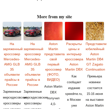
More from my site
На
На
Aston
Раскрыты
Представили
заряженный
заряженный
Martin
цены и
юбилейный
кроссовер
кроссовер
представила
интерьер
Aston
Mercedes-
Mercedes-
свой
кроссовера
Martin DB4
AMG GLB
AMG GLB
первый
Aston
GT Zagato
35
35
кроссовер
Martin DBX
Continuation
объявили
объявили
(ФОТО,
Как
Премьера
прайсы в
прайсы в
ВИДЕО)
сообщает
новинки
России
России
Aston Martin
издание
состоится
Заряженные
Заряженные
DBX
speedme.ru,
15-16 июня
мерседесовские
мерседесовские
получил
в Москве
на выставке
кроссоверы
кроссоверы
4,0-
уже
Aston Martin