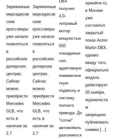
DBX
speedme.ru,
Заряженные
Заряженные
получил
в Москве
мерседесов
мерседесов
4,0-
уже
ские
ские
литровый
состоялся
кроссоверы
кроссоверы
мотор
закрытый
уже начали
уже начали
мощностью
показ Aston
появляться
появляться
550
Martin DBX,
в
в
лошадиных
однако
российских
российских
сил,
ввиду того,
дилерских
дилерских
адаптивную
официально
центрах.
центрах.
пневматиче
модель
Сейчас
Сейчас
скую
дебютирует
можно
можно
подвеску и
20 ноября,
приобрести
приобрести
систему
журналиста
Mercedes
Mercedes
полного
м
GLB, что
GLB, что
привода. До
запрещено
есть в
есть в
"сотни"
публиковать
наличии за
наличии за
автомобиль
снимки [...]
2.7
2.7
разгоняется