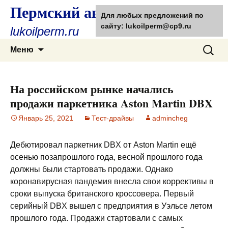
Пермский автолюбитель
Для любых предложений по
сайту: lukoilperm@cp9.ru
lukoilperm.ru
Перейти
Найти:
Меню
к
содержимому
На российском рынке начались
продажи паркетника Aston Martin DBX
Январь 25, 2021
Тест-драйвы
admincheg
Дебютировал паркетник DBX от Aston Martin ещё
осенью позапрошлого года, весной прошлого года
должны были стартовать продажи. Однако
коронавирусная пандемия внесла свои коррективы в
сроки выпуска британского кроссовера. Первый
серийный DBX вышел с предприятия в
Уэльсе летом
прошлого года. Продажи стартовали с самых