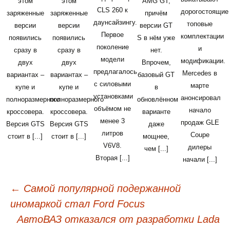
этом
этом
AMG GT,
CLS 260 к
дорогостоящие
заряженные
заряженные
причём
даунсайзингу.
топовые
версии
версии
версии GT
Первое
комплектации
появились
появились
S в нём уже
поколение
и
сразу в
сразу в
нет.
модели
модификации.
двух
двух
Впрочем,
предлагалось
Mercedes в
вариантах –
вариантах –
базовый GT
с силовыми
марте
купе и
купе и
в
установками
анонсировал
полноразмерного
полноразмерного
обновлённом
объёмом не
начало
кроссовера.
кроссовера.
варианте
менее 3
продаж GLE
Версия GTS
Версия GTS
даже
литров
Coupe
стоит в [...]
стоит в [...]
мощнее,
V6V8.
дилеры
чем [...]
Вторая [...]
начали [...]
←
Самой популярной подержанной
Навигация
иномаркой стал Ford Focus
по
АвтоВАЗ отказался от разработки Lada
записям