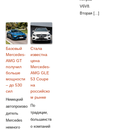
V6V8.
Вторая [...]
Базовый
Стала
Mercedes-
известна
AMG GT
цена
получил
Mercedes-
больше
AMG GLE
мощности
53 Coupe
– до 530
на
сил
российско
м рынке
Немецкий
По
автопроизво
традиции,
дитель
большинств
Mercedes
о компаний
немного