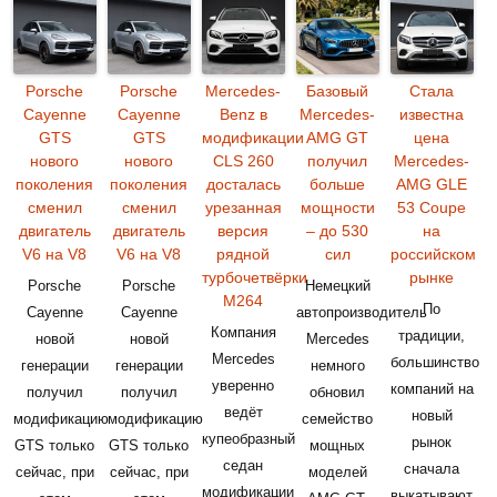
Porsche
Porsche
Mercedes-
Базовый
Стала
Cayenne
Cayenne
Benz в
Mercedes-
известна
GTS
GTS
модификации
AMG GT
цена
нового
нового
CLS 260
получил
Mercedes-
поколения
поколения
досталась
больше
AMG GLE
сменил
сменил
урезанная
мощности
53 Coupe
двигатель
двигатель
версия
– до 530
на
V6 на V8
V6 на V8
рядной
сил
российском
турбочетвёрки
рынке
Porsche
Porsche
Немецкий
M264
По
Cayenne
Cayenne
автопроизводитель
Компания
традиции,
новой
новой
Mercedes
Mercedes
большинство
генерации
генерации
немного
уверенно
компаний на
получил
получил
обновил
ведёт
новый
модификацию
модификацию
семейство
купеобразный
рынок
GTS только
GTS только
мощных
седан
сначала
сейчас, при
сейчас, при
моделей
модификации
выкатывают