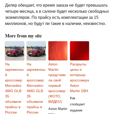
Дилер обещает, что время заказа не будет превышать
четыре месяца, а в салоне будет несколько свободных
экземпляров. По прайсу есть комплектации за 15
миллионов, но будут ли такие в наличии, неизвестно.
More from my site
На
На
Aston
Раскрыты
заряженны
заряженны
Martin
цены и
й
й
представи
интерьер
кроссовер
кроссовер
ла свой
кроссовера
Mercedes-
Mercedes-
первый
Aston
AMG GLB
AMG GLB
кроссовер
Martin DBX
35
35
(ФОТО,
Как
объявили
объявили
ВИДЕО)
сообщает
прайсы в
прайсы в
Aston Martin
издание
России
России