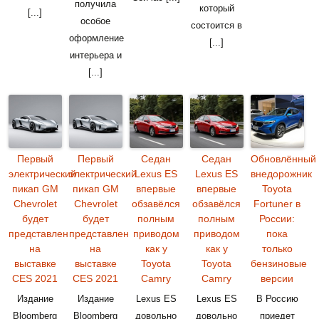
получила
который
[...]
особое
состоится в
оформление
[...]
интерьера и
[...]
Первый
Первый
Седан
Седан
Обновлённый
электрический
электрический
Lexus ES
Lexus ES
внедорожник
пикап GM
пикап GM
впервые
впервые
Toyota
Chevrolet
Chevrolet
обзавёлся
обзавёлся
Fortuner в
будет
будет
полным
полным
России:
представлен
представлен
приводом
приводом
пока
на
на
как у
как у
только
выставке
выставке
Toyota
Toyota
бензиновые
CES 2021
CES 2021
Camry
Camry
версии
Издание
Издание
Lexus ES
Lexus ES
В Россию
Bloomberg
Bloomberg
довольно
довольно
приедет