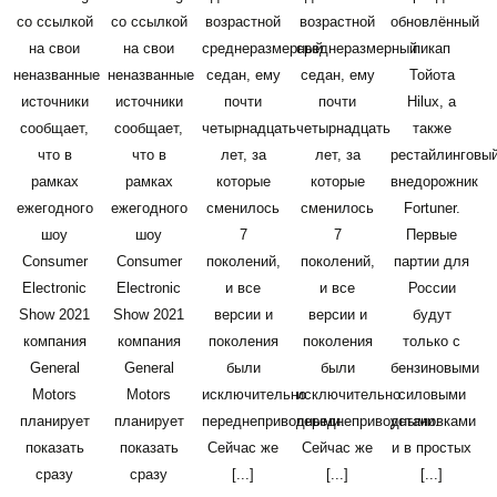
со ссылкой
со ссылкой
возрастной
возрастной
обновлённый
на свои
на свои
среднеразмерный
среднеразмерный
пикап
неназванные
неназванные
седан, ему
седан, ему
Тойота
источники
источники
почти
почти
Hilux, а
сообщает,
сообщает,
четырнадцать
четырнадцать
также
что в
что в
лет, за
лет, за
рестайлинговы
рамках
рамках
которые
которые
внедорожник
ежегодного
ежегодного
сменилось
сменилось
Fortuner.
шоу
шоу
7
7
Первые
Consumer
Consumer
поколений,
поколений,
партии для
Electronic
Electronic
и все
и все
России
Show 2021
Show 2021
версии и
версии и
будут
компания
компания
поколения
поколения
только с
General
General
были
были
бензиновыми
Motors
Motors
исключительно
исключительно
силовыми
планирует
планирует
переднеприводными.
переднеприводными.
установками
показать
показать
Сейчас же
Сейчас же
и в простых
сразу
сразу
[...]
[...]
[...]