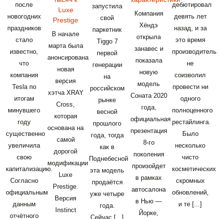
после
дебютировал
запустила
Luxe
Компания
новогодних
девять лет
свой
Prestige
Хёндэ
праздников
назад, и за
паркетник
В начале
открыла
стало
это время
Tiggo 7
марта была
занавес и
известно,
производитель
первой
анонсирована
показала
что
не
генерации
новая
новую
компания
соизволил
на
версия
модель
Tesla по
провести ни
российском
хэтча XRAY
Соната 2020
итогам
одного
рынке
Cross,
года,
минувшего
полноценного
весной
которая
официальная
году
рестайлинга.
прошлого
основана на
презентация
существенно
Было
года, тогда
самой
8-го
увеличила
несколько
как в
дорогой
поколения
свою
чисто
Поднебесной
модификации
произойдет
капитализацию.
косметических
эта модель
Luxe
в рамках
Согласно
скромных
продаётся
Prestige.
автосалона
официальным
обновлений,
уже четыре
Версия
в Нью —
данным
и те [...]
года.
Instinct
Йорке,
отчётного
Сейчас [...]