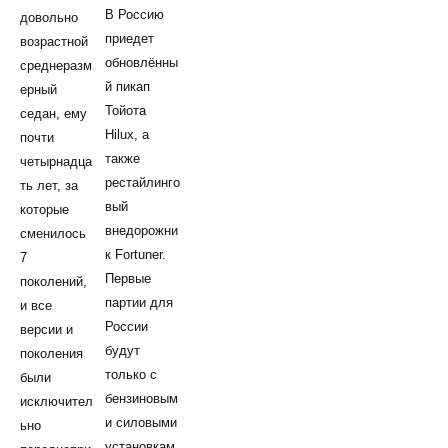
В Россию
довольно
приедет
возрастной
обновлённы
среднеразм
й пикап
ерный
Тойота
седан, ему
Hilux, а
почти
также
четырнадца
рестайлинго
ть лет, за
вый
которые
внедорожни
сменилось
к Fortuner.
7
Первые
поколений,
партии для
и все
России
версии и
будут
поколения
только с
были
бензиновым
исключител
и силовыми
ьно
установкам