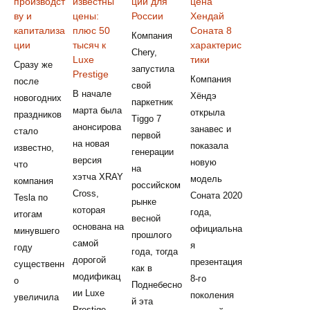
производст
известны
ции для
цена
ву и
цены:
России
Хендай
капитализа
плюс 50
Соната 8
Компания
ции
тысяч к
характерис
Chery,
Luxe
тики
Сразу же
запустила
Prestige
Компания
после
свой
В начале
Хёндэ
новогодних
паркетник
марта была
открыла
праздников
Tiggo 7
анонсирова
занавес и
стало
первой
на новая
показала
известно,
генерации
версия
новую
что
на
хэтча XRAY
модель
компания
российском
Cross,
Соната 2020
Tesla по
рынке
которая
года,
итогам
весной
основана на
официальна
минувшего
прошлого
самой
я
году
года, тогда
дорогой
презентация
существенн
как в
модификац
8-го
о
Поднебесно
ии Luxe
поколения
увеличила
й эта
Prestige.