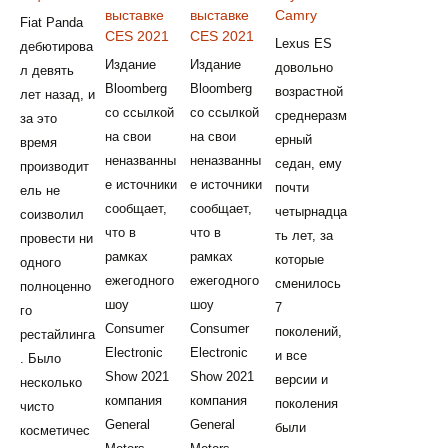
выставке
выставке
Camry
Fiat Panda
CES 2021
CES 2021
Lexus ES
дебютирова
Издание
Издание
довольно
л девять
Bloomberg
Bloomberg
возрастной
лет назад, и
со ссылкой
со ссылкой
среднеразм
за это
на свои
на свои
ерный
время
неназванны
неназванны
седан, ему
производит
е источники
е источники
почти
ель не
сообщает,
сообщает,
четырнадца
соизволил
что в
что в
ть лет, за
провести ни
рамках
рамках
которые
одного
ежегодного
ежегодного
сменилось
полноценно
шоу
шоу
7
го
Consumer
Consumer
поколений,
рестайлинга
Electronic
Electronic
и все
. Было
Show 2021
Show 2021
версии и
несколько
компания
компания
поколения
чисто
General
General
были
косметичес