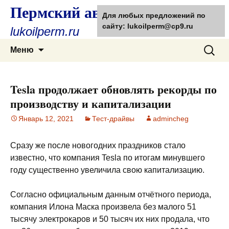
Пермский автолюбитель
Для любых предложений по
сайту: lukoilperm@cp9.ru
lukoilperm.ru
Перейти
Найти:
Меню
к
содержимому
Tesla продолжает обновлять рекорды по
производству и капитализации
Январь 12, 2021
Тест-драйвы
admincheg
Сразу же после новогодних праздников стало
известно, что компания Tesla по итогам минувшего
году существенно увеличила свою капитализацию.
Согласно официальным данным отчётного периода,
компания Илона Маска произвела без малого 51
тысячу электрокаров
и 50 тысяч их них продала, что