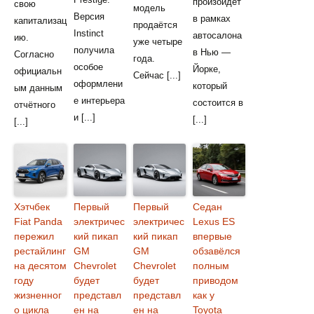
произойдет
свою
модель
Версия
в рамках
капитализац
продаётся
Instinct
автосалона
ию.
уже четыре
получила
в Нью —
Согласно
года.
особое
Йорке,
официальн
Сейчас [...]
оформлени
который
ым данным
е интерьера
состоится в
отчётного
и [...]
[...]
[...]
Хэтчбек
Первый
Первый
Седан
Fiat Panda
электричес
электричес
Lexus ES
пережил
кий пикап
кий пикап
впервые
рестайлинг
GM
GM
обзавёлся
на десятом
Chevrolet
Chevrolet
полным
году
будет
будет
приводом
жизненног
представл
представл
как у
о цикла
ен на
ен на
Toyota