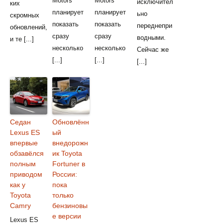
Motors
Motors
исключител
ких
планирует
планирует
ьно
скромных
показать
показать
переднепри
обновлений,
сразу
сразу
водными.
и те [...]
несколько
несколько
Сейчас же
[...]
[...]
[...]
Седан
Обновлённ
Lexus ES
ый
впервые
внедорожн
обзавёлся
ик Toyota
полным
Fortuner в
приводом
России:
как у
пока
Toyota
только
Camry
бензиновы
е версии
Lexus ES