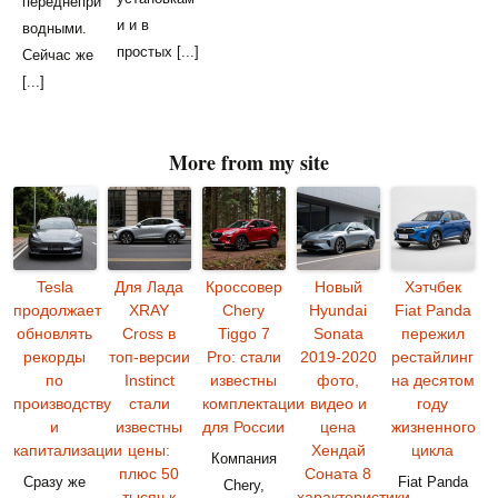
переднепри
и и в
водными.
простых [...]
Сейчас же
[...]
More from my site
Tesla
Для Лада
Кроссовер
Новый
Хэтчбек
продолжает
XRAY
Chery
Hyundai
Fiat Panda
обновлять
Cross в
Tiggo 7
Sonata
пережил
рекорды
топ-версии
Pro: стали
2019-2020
рестайлинг
по
Instinct
известны
фото,
на десятом
производству
стали
комплектации
видео и
году
и
известны
для России
цена
жизненного
капитализации
цены:
Хендай
цикла
Компания
плюс 50
Соната 8
Сразу же
Fiat Panda
Chery,
тысяч к
характеристики